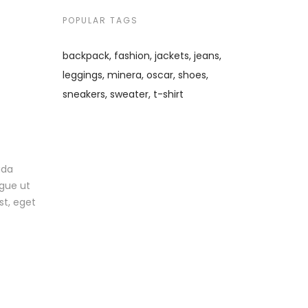
POPULAR TAGS
backpack
fashion
jackets
jeans
leggings
minera
oscar
shoes
sneakers
sweater
t-shirt
ada
ugue ut
est, eget