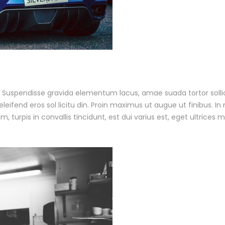
Suspendisse gravida elementum lacus, amae suada tortor sollic
leifend eros sol licitu din. Proin maximus ut augue ut finibus. In
um, turpis in convallis tincidunt, est dui varius est, eget ultrices