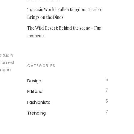
‘Jurassic World: Fallen Kingdom’ Trailer
Brings on the Dinos
The Wild Desert: Behind the scene – Fun
moments
itudin
 non est
CATEGORIES
 magna
5
Design
7
Editorial
5
Fashionista
7
Trending