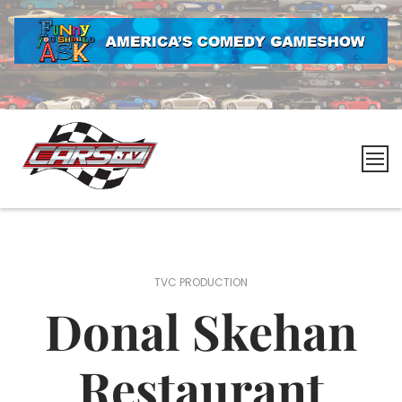
Skip
to
content
Cars.tv
TVC PRODUCTION
Donal Skehan
Restaurant