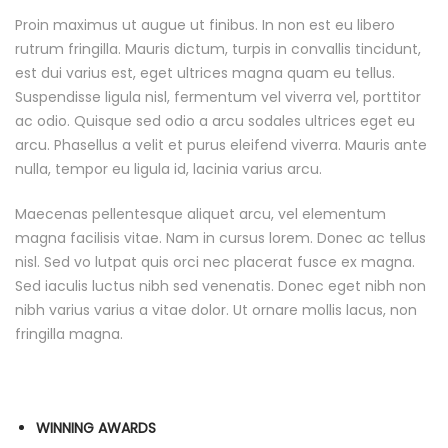
Proin maximus ut augue ut finibus. In non est eu libero
rutrum fringilla. Mauris dictum, turpis in convallis tincidunt,
est dui varius est, eget ultrices magna quam eu tellus.
Suspendisse ligula nisl, fermentum vel viverra vel, porttitor
ac odio. Quisque sed odio a arcu sodales ultrices eget eu
arcu. Phasellus a velit et purus eleifend viverra. Mauris ante
nulla, tempor eu ligula id, lacinia varius arcu.
Maecenas pellentesque aliquet arcu, vel elementum
magna facilisis vitae. Nam in cursus lorem. Donec ac tellus
nisl. Sed vo lutpat quis orci nec placerat fusce ex magna.
Sed iaculis luctus nibh sed venenatis. Donec eget nibh non
nibh varius varius a vitae dolor. Ut ornare mollis lacus, non
fringilla magna.
WINNING AWARDS